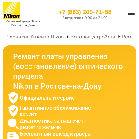
+7 (863) 209-71-88
Ежедневно с 9:00 до 21:00
Сервисный центр Nikon
в
Ростове-на-Дону
Сервисный центр Nikon
Каталог устройств
Ремонт
Ремонт платы управления
(восстановление) оптического
прицела
Nikon в Ростове-на-Дону
Официальный сервис
Гарантийное обслуживание
до 3 лет
Диагностика за наш счет,
ремонт по желанию
Бесплатный выезд курьера