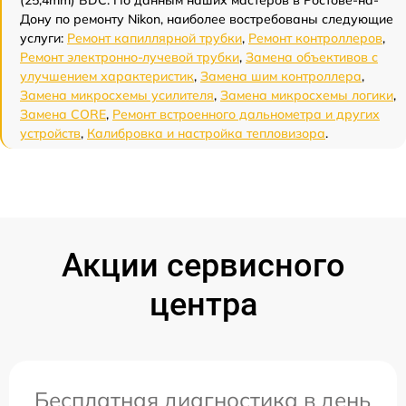
Дону по ремонту Nikon, наиболее востребованы следующие
услуги:
Ремонт капиллярной трубки
,
Ремонт контроллеров
,
Ремонт электронно-лучевой трубки
,
Замена объективов с
улучшением характеристик
,
Замена шим контроллера
,
Замена микросхемы усилителя
,
Замена микросхемы логики
,
Замена CORE
,
Ремонт встроенного дальнометра и других
устройств
,
Калибровка и настройка тепловизора
.
Акции сервисного
центра
Бесплатная диагностика в день