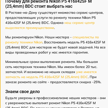
Почему для ремонта Nikon P5 416x42SF M
(25,4mm) BDC стоит выбрать нас
В Ростове-на-Дону существует множество сервис-центров,
предоставляющих услуги по ремонту техники Nikon P5
416x42SF M (25,4mm) BDC. Однако
наш сервис-центр
выделяется преимуществами
.
Мы ремонтируем Nikon. Наши мастера -
специалисты по
ремонту техники Nikon
. Восстановить модель P5 416x42SF M
(25,4mm) BDC для мастеров не будет новой задачей. На все
виды проведенных работ у нас имеется гарантия.
Минимальные сроки выполнения ремонта. Мы большая
сеть мастерских техники Nikon. Мы имеем более 20 тыс.
запчастей. И возможно на наших складах
уже имеется
запчасть на модель P5 416x42SF M (25,4mm) BDC
. При
заказе ремонта на сайте - предоставляется скидка -25%.
Знаем свое дело
Будьте уверены в профессионализме наших мастеров - они
с уверенностью выполнят ремонт Nikon P5 416x42SF M
(25,4mm) BDC. По данным наших мастеров в Ростове-на-