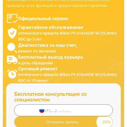
проверку всех функций и предоставляем гарантию.
Официальный сервис
Гарантийное обслуживание
оптического прицела Nikon P5 416x42SF M (25,4mm)
BDC до 3 лет
Диагностика за наш счет,
ремонт по желанию
Бесплатный выезд курьера
в день обращения
Срочный ремонт
оптического прицела Nikon P5 416x42SF M (25,4mm)
BDC от 35 минут
Бесплатная консультация со
специалистом
Оставить заявку