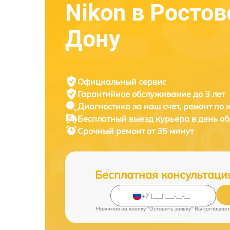
Nikon в Ростов
Дону
Официальный сервис
Гарантийное обслуживание
до 3 лет
Диагностика за наш счет,
ремонт по
Бесплатный выезд курьера
в день о
Срочный ремонт
от 35 минут
Бесплатная консультаци
Нажимая на кнопку "Оставить заявку" Вы соглашает