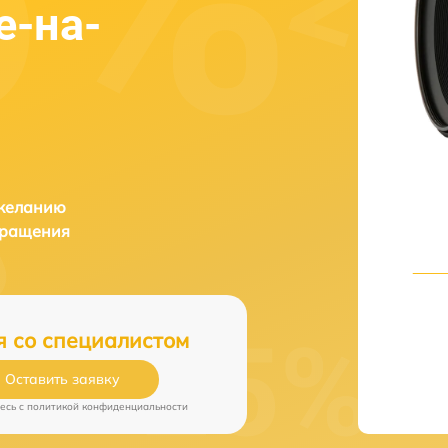
е-на-
 желанию
бращения
я со специалистом
Оставить заявку
есь c
политикой конфиденциальности