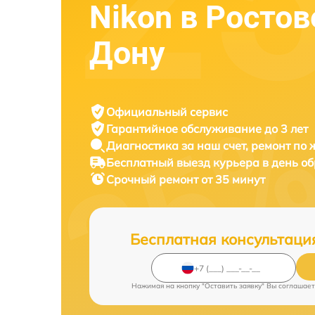
Nikon в Ростов
Дону
Официальный сервис
Гарантийное обслуживание
до 3 лет
Диагностика за наш счет,
ремонт по
Бесплатный выезд курьера
в день о
Срочный ремонт
от 35 минут
Бесплатная консультаци
Нажимая на кнопку "Оставить заявку" Вы соглашает