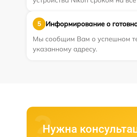
устройства Nikon сроком на все
Информирование о готовно
5
Мы сообщим Вам о успешном тес
указанному адресу.
Нужна консульта