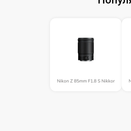
Попул
Nikon Z 85mm F1.8 S Nikkor
N