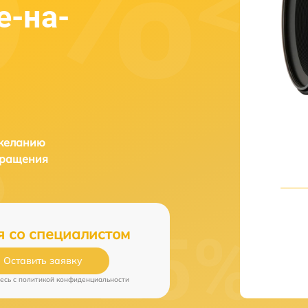
е-на-
 желанию
бращения
я со специалистом
Оставить заявку
есь c
политикой конфиденциальности