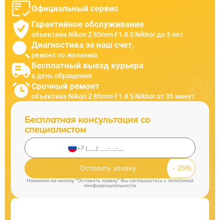
Официальный сервис
Гарантийное обслуживание
объектива Nikon Z 85mm F1.8 S Nikkor до 3 лет
Диагностика за наш счет,
ремонт по желанию
Бесплатный выезд курьера
в день обращения
Срочный ремонт
объектива Nikon Z 85mm F1.8 S Nikkor от 35 минут
Бесплатная консультация со
специалистом
Оставить заявку
Нажимая на кнопку "Оставить заявку" Вы соглашаетесь c
политикой
конфиденциальности