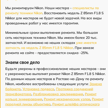
Мы ремонтируем Nikon. Наши мастера -
специалисты по
ремонту техники Nikon
. Восстановить модель Z 85mm F1.8 S
Nikkor для мастеров не будет новой задачей. На все виды
проведенных работ у нас имеется гарантия.
Минимальные сроки выполнения ремонта. Мы большая
сеть мастерских техники Nikon. Мы имеем более 20 тыс.
запчастей. И возможно на наших складах
уже имеется
запчасть на модель Z 85mm F1.8 S Nikkor
. При заказе
ремонта на сайте - предоставляется скидка -25%.
Знаем свое дело
Будьте уверены в профессионализме наших мастеров - они
с уверенностью выполнят ремонт Nikon Z 85mm F1.8 S Nikkor.
По данным наших мастеров в Ростове-на-Дону по ремонту
Nikon, наиболее востребованы следующие услуги:
Замена
байонета
,
Установка подвеса
,
Протяжка соединений
трансфокатора
,
Разблокировка заклинивания
,
Ремонт
кольца зуммирования
,
Ремонт механических узлов
,
Ремонт
передней линзы объектива
,
Ремонт шлейфа оптического