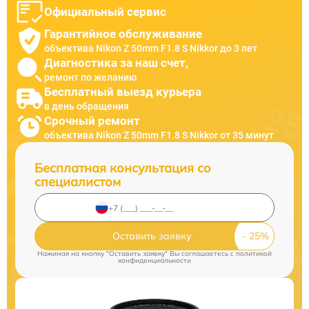
Официальный сервис
Гарантийное обслуживание
объектива Nikon Z 50mm F1.8 S Nikkor до 3 лет
Диагностика за наш счет,
ремонт по желанию
Бесплатный выезд курьера
в день обращения
Срочный ремонт
объектива Nikon Z 50mm F1.8 S Nikkor от 35 минут
Бесплатная консультация со
специалистом
Оставить заявку
Нажимая на кнопку "Оставить заявку" Вы соглашаетесь c
политикой
конфиденциальности