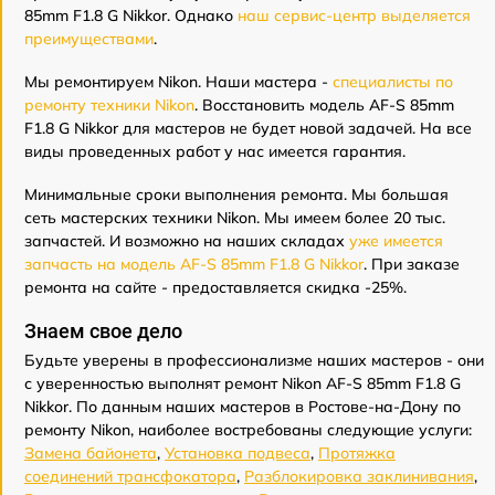
85mm F1.8 G Nikkor. Однако
наш сервис-центр выделяется
преимуществами
.
Мы ремонтируем Nikon. Наши мастера -
специалисты по
ремонту техники Nikon
. Восстановить модель AF-S 85mm
F1.8 G Nikkor для мастеров не будет новой задачей. На все
виды проведенных работ у нас имеется гарантия.
Минимальные сроки выполнения ремонта. Мы большая
сеть мастерских техники Nikon. Мы имеем более 20 тыс.
запчастей. И возможно на наших складах
уже имеется
запчасть на модель AF-S 85mm F1.8 G Nikkor
. При заказе
ремонта на сайте - предоставляется скидка -25%.
Знаем свое дело
Будьте уверены в профессионализме наших мастеров - они
с уверенностью выполнят ремонт Nikon AF-S 85mm F1.8 G
Nikkor. По данным наших мастеров в Ростове-на-Дону по
ремонту Nikon, наиболее востребованы следующие услуги:
Замена байонета
,
Установка подвеса
,
Протяжка
соединений трансфокатора
,
Разблокировка заклинивания
,