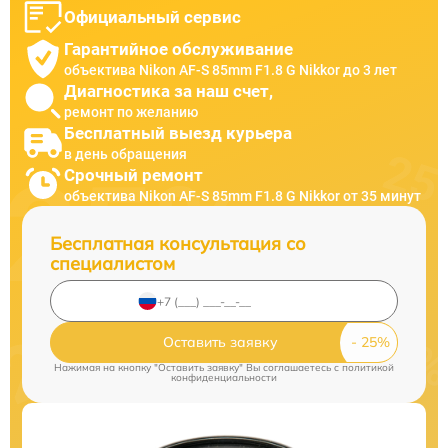
Официальный сервис
Гарантийное обслуживание
объектива Nikon AF-S 85mm F1.8 G Nikkor до 3 лет
Диагностика за наш счет,
ремонт по желанию
Бесплатный выезд курьера
в день обращения
Срочный ремонт
объектива Nikon AF-S 85mm F1.8 G Nikkor от 35 минут
Бесплатная консультация со
специалистом
Оставить заявку
Нажимая на кнопку "Оставить заявку" Вы соглашаетесь c
политикой
конфиденциальности