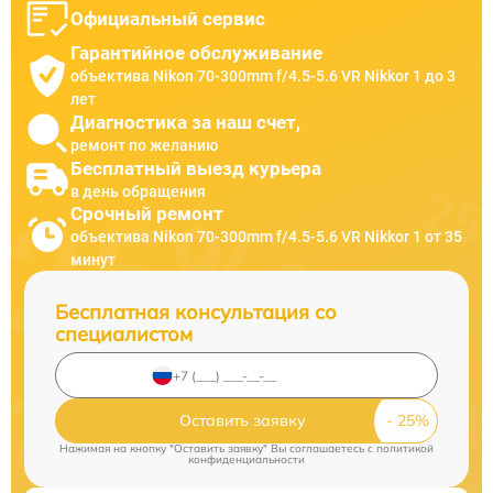
Официальный сервис
Гарантийное обслуживание
объектива Nikon 70-300mm f/4.5-5.6 VR Nikkor 1 до 3
лет
Диагностика за наш счет,
ремонт по желанию
Бесплатный выезд курьера
в день обращения
Срочный ремонт
объектива Nikon 70-300mm f/4.5-5.6 VR Nikkor 1 от 35
минут
Бесплатная консультация со
специалистом
Оставить заявку
Нажимая на кнопку "Оставить заявку" Вы соглашаетесь c
политикой
конфиденциальности