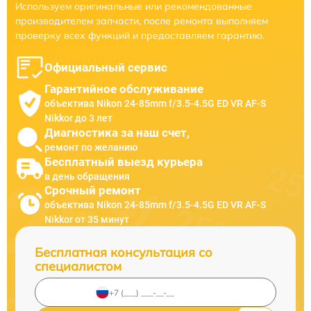
Используем оригинальные или рекомендованные
производителем запчасти, после ремонта выполняем
проверку всех функций и предоставляем гарантию.
Официальный сервис
Гарантийное обслуживание
объектива Nikon 24-85mm f/3.5-4.5G ED VR AF-S
Nikkor до 3 лет
Диагностика за наш счет,
ремонт по желанию
Бесплатный выезд курьера
в день обращения
Срочный ремонт
объектива Nikon 24-85mm f/3.5-4.5G ED VR AF-S
Nikkor от 35 минут
Бесплатная консультация со
специалистом