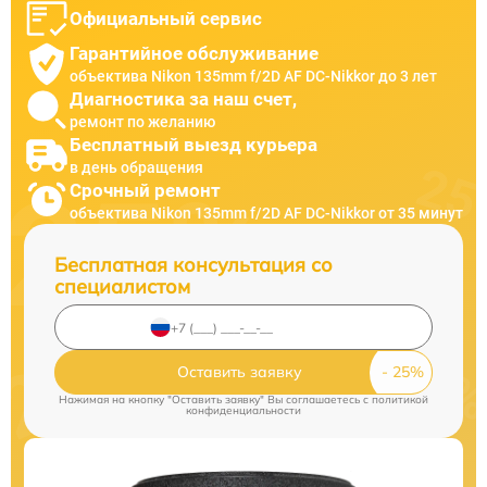
Официальный сервис
Гарантийное обслуживание
объектива Nikon 135mm f/2D AF DC-Nikkor до 3 лет
Диагностика за наш счет,
ремонт по желанию
Бесплатный выезд курьера
в день обращения
Срочный ремонт
объектива Nikon 135mm f/2D AF DC-Nikkor от 35 минут
Бесплатная консультация со
специалистом
Оставить заявку
Нажимая на кнопку "Оставить заявку" Вы соглашаетесь c
политикой
конфиденциальности