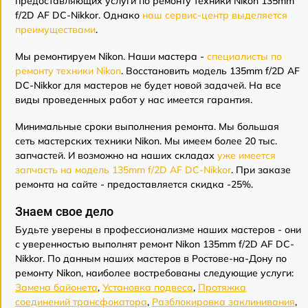
предоставляющих услуги по ремонту техники Nikon 135mm
f/2D AF DC-Nikkor. Однако
наш сервис-центр выделяется
преимуществами
.
Мы ремонтируем Nikon. Наши мастера -
специалисты по
ремонту техники Nikon
. Восстановить модель 135mm f/2D AF
DC-Nikkor для мастеров не будет новой задачей. На все
виды проведенных работ у нас имеется гарантия.
Минимальные сроки выполнения ремонта. Мы большая
сеть мастерских техники Nikon. Мы имеем более 20 тыс.
запчастей. И возможно на наших складах
уже имеется
запчасть на модель 135mm f/2D AF DC-Nikkor
. При заказе
ремонта на сайте - предоставляется скидка -25%.
Знаем свое дело
Будьте уверены в профессионализме наших мастеров - они
с уверенностью выполнят ремонт Nikon 135mm f/2D AF DC-
Nikkor. По данным наших мастеров в Ростове-на-Дону по
ремонту Nikon, наиболее востребованы следующие услуги:
Замена байонета
,
Установка подвеса
,
Протяжка
соединений трансфокатора
,
Разблокировка заклинивания
,