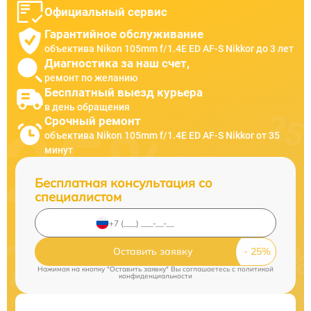
Официальный сервис
Гарантийное обслуживание
объектива Nikon 105mm f/1.4E ED AF-S Nikkor до 3 лет
Диагностика за наш счет,
ремонт по желанию
Бесплатный выезд курьера
в день обращения
Срочный ремонт
объектива Nikon 105mm f/1.4E ED AF-S Nikkor от 35
минут
Бесплатная консультация со
специалистом
Оставить заявку
Нажимая на кнопку "Оставить заявку" Вы соглашаетесь c
политикой
конфиденциальности