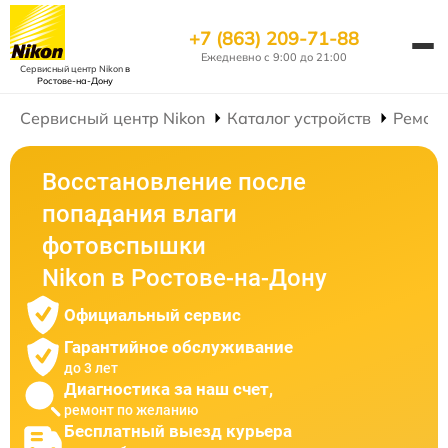
+7 (863) 209-71-88
Ежедневно с 9:00 до 21:00
Сервисный центр Nikon
в
Ростове-на-Дону
Сервисный центр Nikon
Каталог устройств
Ремон
Восстановление после
попадания влаги
фотовспышки
Nikon в Ростове-на-Дону
Официальный сервис
Гарантийное обслуживание
до 3 лет
Диагностика за наш счет,
ремонт по желанию
Бесплатный выезд курьера