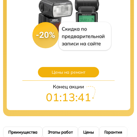
Скидка по
-20%
предварительной
записи на сайте
Цены на ремонт
Конец акции
01:13:40
Преимущества
Этапы работ
Цены
Гарантия
М