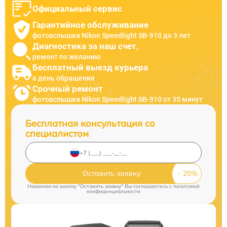
Официальный сервис
Гарантийное обслуживание
фотовспышки Nikon Speedlight SB-910 до 3 лет
Диагностика за наш счет,
ремонт по желанию
Бесплатный выезд курьера
в день обращения
Срочный ремонт
фотовспышки Nikon Speedlight SB-910 от 35 минут
Бесплатная консультация со
специалистом
Оставить заявку
Нажимая на кнопку "Оставить заявку" Вы соглашаетесь c
политикой
конфиденциальности