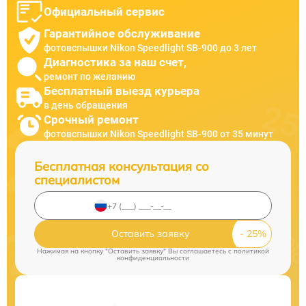
Официальный сервис
Гарантийное обслуживание
фотовспышки Nikon Speedlight SB-900 до 3 лет
Диагностика за наш счет,
ремонт по желанию
Бесплатный выезд курьера
в день обращения
Срочный ремонт
фотовспышки Nikon Speedlight SB-900 от 35 минут
Бесплатная консультация со
специалистом
Оставить заявку
Нажимая на кнопку "Оставить заявку" Вы соглашаетесь c
политикой
конфиденциальности