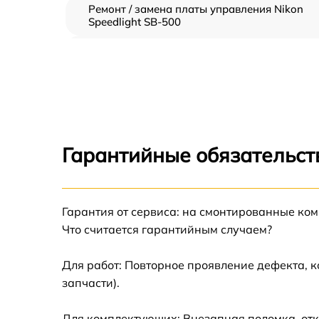
Ремонт / замена платы управления Nikon
Speedlight SB-500
Замена / ремонт инфракрасного датчика
Nikon Speedlight SB-500
Ремонт крышки батарейного отсека Nikon
Speedlight SB-500
Замена ультразвукового мотора Nikon
Speedlight SB-500
Гарантийные обязательст
Гарантия от сервиса: на смонтированные ко
Что считается гарантийным случаем?
Для работ: Повторное проявление дефекта, 
запчасти).
Для комплектующих: Внезапная поломка, отк