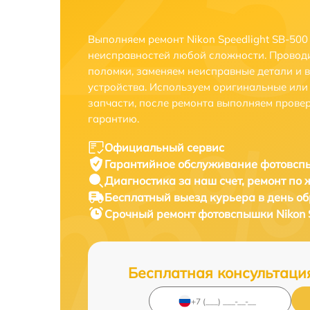
Выполняем ремонт Nikon Speedlight SB-500
неисправностей любой сложности. Проводи
поломки, заменяем неисправные детали и 
устройства. Используем оригинальные ил
запчасти, после ремонта выполняем прове
гарантию.
Официальный сервис
Гарантийное обслуживание
фотовспы
Диагностика за наш счет,
ремонт по
Бесплатный выезд курьера
в день о
Срочный ремонт
фотовспышки Nikon S
Бесплатная консультаци