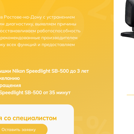
 в Ростове-на-Дону с устранением
м диагностику, выявляем причины
восстанавливаем работоспособность
и рекомендованные производителем
рку всех функций и предоставляем
шки Nikon Speedlight SB-500 до 3 лет
 желанию
бращения
peedlight SB-500 от 35 минут
я со специалистом
Оставить заявку