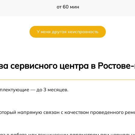
от 60 мин
от 60 мин
У меня другая неисправность
от 60 мин
от 60 мин
ва сервисного центра в Ростове
мплектующие — до 3 месяцев.
который напрямую связан с качеством проведенного рем
аз в работе или техническим параметрам при нормальн