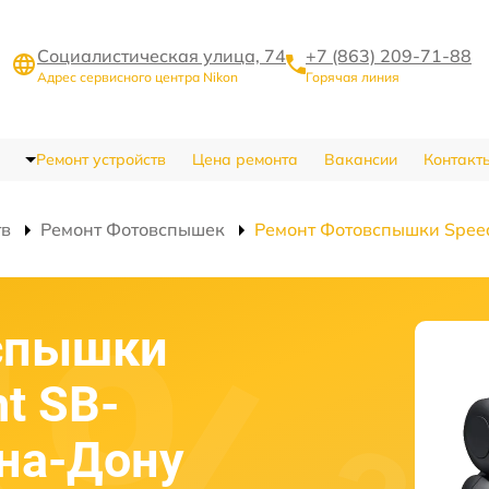
Социалистическая улица, 74
+7 (863) 209-71-88
Адрес сервисного центра Nikon
Горячая линия
Ремонт устройств
Цена ремонта
Вакансии
Контакт
тв
Ремонт Фотовспышек
Ремонт Фотовспышки Speed
спышки
ht SB-
-на-Дону