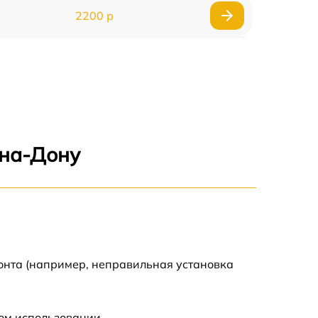
2200 р
2000 р
1800 р
1800 р
-на-Дону
онта (например, неправильная установка
ом использовании.