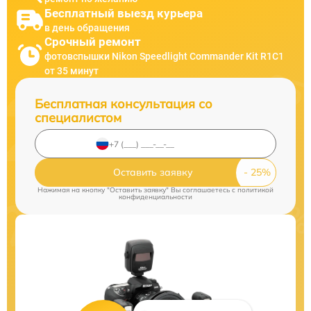
Бесплатный выезд курьера
в день обращения
Срочный ремонт
фотовспышки Nikon Speedlight Commander Kit R1C1
от 35 минут
Бесплатная консультация со
специалистом
Оставить заявку
Нажимая на кнопку "Оставить заявку" Вы соглашаетесь c
политикой
конфиденциальности