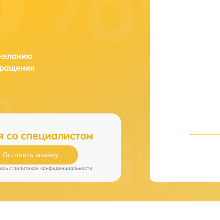
 желанию
бращения
я со специалистом
Оставить заявку
есь c
политикой конфиденциальности