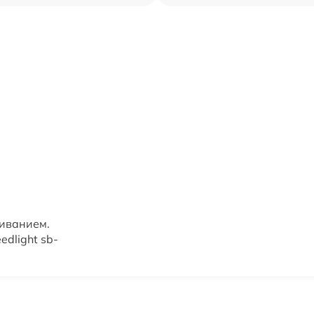
живанием.
dlight sb-
н