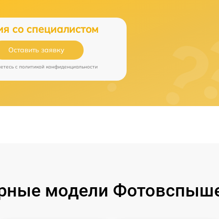
ия со специалистом
Оставить заявку
аетесь c
политикой конфиденциальности
рные модели Фотовспыше