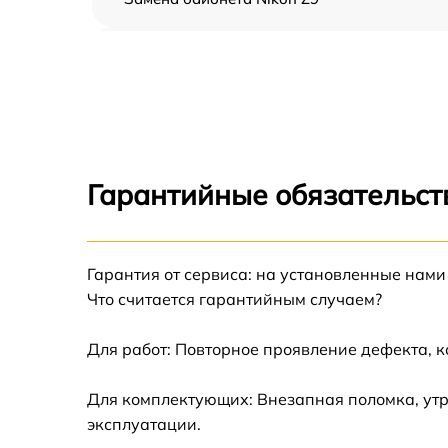
Чистка CCD/CMOS матрицы Nikon Z9
Устранение битых пикселей на CCD/CMOS
матрице Nikon Z9
Замена платы отсека карты памяти Nikon Z
Гарантийные обязательст
Замена материнской платы Nikon Z9
Гарантия от сервиса: на установленные нами
Замена затвора Nikon Z9
Что считается гарантийным случаем?
Замена корпуса Nikon Z9
Для работ: Повторное проявление дефекта, 
Замена контроллера питания Nikon Z9
Для комплектующих: Внезапная поломка, утр
эксплуатации.
Замена дисплея (экрана) Nikon Z9