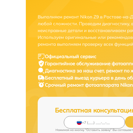
Выполняем ремонт Nikon Z9 в Ростове-на-
любой сложности. Проводим диагностику, 
неисправные детали и восстанавливаем ра
Используем оригинальные или рекомендов
ремонта выполняем проверку всех функций
Официальный сервис
Гарантийное обслуживание
фотоаппа
Диагностика за наш счет,
ремонт по
Бесплатный выезд курьера
в день о
Срочный ремонт
фотоаппарата Nikon 
Бесплатная консультаци
Нажимая на кнопку "Оставить заявку" Вы соглашает