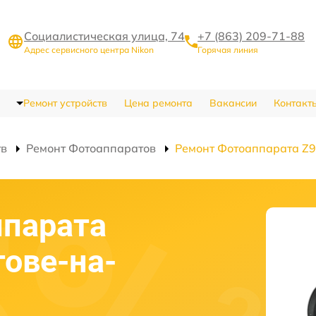
Социалистическая улица, 74
+7 (863) 209-71-88
Адрес сервисного центра Nikon
Горячая линия
Ремонт устройств
Цена ремонта
Вакансии
Контакт
тв
Ремонт Фотоаппаратов
Ремонт Фотоаппарата Z9
ппарата
тове-на-