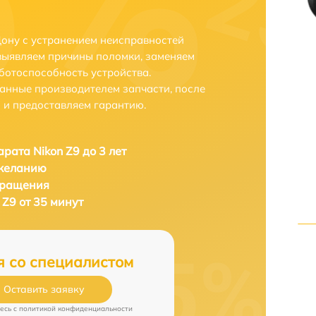
Дону с устранением неисправностей
выявляем причины поломки, заменяем
ботоспособность устройства.
анные производителем запчасти, после
 и предоставляем гарантию.
рата Nikon Z9 до 3 лет
 желанию
бращения
Z9 от 35 минут
я со специалистом
Оставить заявку
есь c
политикой конфиденциальности