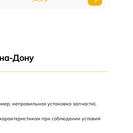
3500 р
3900 р
3800 р
-на-Дону
3300 р
2300 р
2200 р
мер, неправильная установка запчасти).
2500 р
 характеристикам при соблюдении условий
2200 р