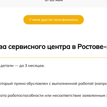
от 60 мин
У меня другая неисправность
от 60 мин
9
от 60 мин
ва сервисного центра в Ростове
от 60 мин
 детали — до 3 месяцев.
от 60 мин
от 60 мин
который прямо обусловлен с выполненной работой (напри
от 60 мин
ата работоспособности или несоответствие заявленным
от 60 мин