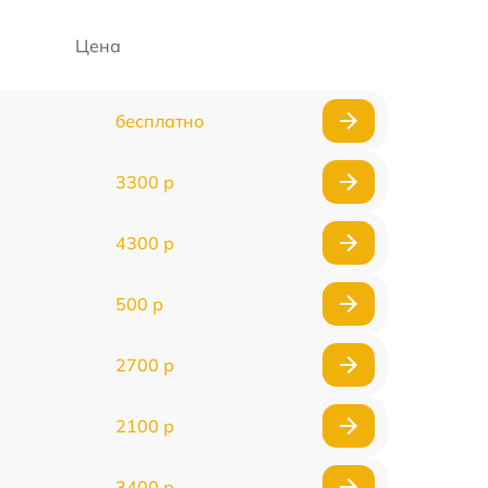
Цена
бесплатно
3300 р
4300 р
500 р
2700 р
2100 р
3400 р