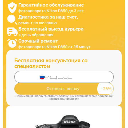
Гарантийное обслуживание
фотоаппарата Nikon D850 до 3 лет
Диагностика за наш счет,
ремонт по желанию
Бесплатный выезд курьера
в день обращения
Срочный ремонт
фотоаппарата Nikon D850 от 35 минут
Бесплатная консультация со
специалистом
Оставить заявку
Нажимая на кнопку "Оставить заявку" Вы соглашаетесь c
политикой
конфиденциальности