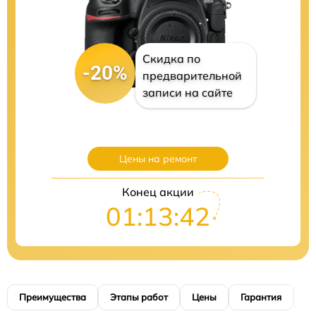
Скидка по
-20%
предварительной
записи на сайте
Цены на ремонт
Конец акции
01:13:40
Преимущества
Этапы работ
Цены
Гарантия
М