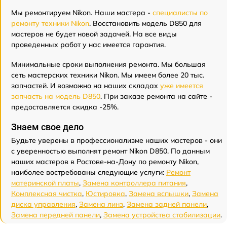
Мы ремонтируем Nikon. Наши мастера -
специалисты по
ремонту техники Nikon
. Восстановить модель D850 для
мастеров не будет новой задачей. На все виды
проведенных работ у нас имеется гарантия.
Минимальные сроки выполнения ремонта. Мы большая
сеть мастерских техники Nikon. Мы имеем более 20 тыс.
запчастей. И возможно на наших складах
уже имеется
запчасть на модель D850
. При заказе ремонта на сайте -
предоставляется скидка -25%.
Знаем свое дело
Будьте уверены в профессионализме наших мастеров - они
с уверенностью выполнят ремонт Nikon D850. По данным
наших мастеров в Ростове-на-Дону по ремонту Nikon,
наиболее востребованы следующие услуги:
Ремонт
материнской платы
,
Замена контроллера питания
,
Комплексная чистка
,
Юстировка
,
Замена вспышки
,
Замена
диска управления
,
Замена линз
,
Замена задней панели
,
Замена передней панели
,
Замена устройства стабилизации
.