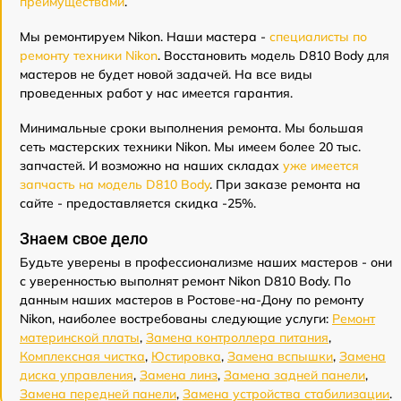
преимуществами
.
Мы ремонтируем Nikon. Наши мастера -
специалисты по
ремонту техники Nikon
. Восстановить модель D810 Body для
мастеров не будет новой задачей. На все виды
проведенных работ у нас имеется гарантия.
Минимальные сроки выполнения ремонта. Мы большая
сеть мастерских техники Nikon. Мы имеем более 20 тыс.
запчастей. И возможно на наших складах
уже имеется
запчасть на модель D810 Body
. При заказе ремонта на
сайте - предоставляется скидка -25%.
Знаем свое дело
Будьте уверены в профессионализме наших мастеров - они
с уверенностью выполнят ремонт Nikon D810 Body. По
данным наших мастеров в Ростове-на-Дону по ремонту
Nikon, наиболее востребованы следующие услуги:
Ремонт
материнской платы
,
Замена контроллера питания
,
Комплексная чистка
,
Юстировка
,
Замена вспышки
,
Замена
диска управления
,
Замена линз
,
Замена задней панели
,
Замена передней панели
,
Замена устройства стабилизации
.