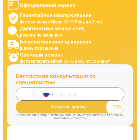
Официальный сервис
Гарантийное обслуживание
фотоаппарата Nikon D810 Body до 3 лет
Диагностика за наш счет,
ремонт по желанию
Бесплатный выезд курьера
в день обращения
Срочный ремонт
фотоаппарата Nikon D810 Body от 35 минут
Бесплатная консультация со
специалистом
Оставить заявку
Нажимая на кнопку "Оставить заявку" Вы соглашаетесь c
политикой
конфиденциальности