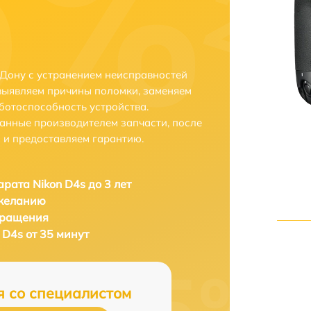
-Дону с устранением неисправностей
выявляем причины поломки, заменяем
ботоспособность устройства.
анные производителем запчасти, после
 и предоставляем гарантию.
рата Nikon D4s до 3 лет
 желанию
бращения
 D4s от 35 минут
я со специалистом