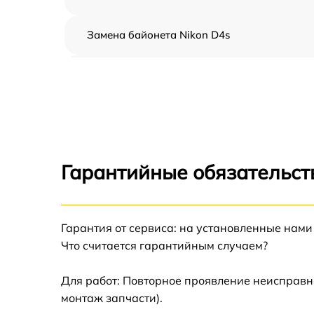
Замена байонета Nikon D4s
Чистка CCD/CMOS матрицы Nikon D4s
Устранение битых пикселей на CCD/CMOS
матрице Nikon D4s
Замена платы отсека карты памяти Nikon
D4s
Гарантийные обязательст
Замена материнской платы Nikon D4s
Гарантия от сервиса: на установленные нами
Замена затвора Nikon D4s
Что считается гарантийным случаем?
Замена корпуса Nikon D4s
Для работ: Повторное проявление неисправн
монтаж запчасти).
Замена контроллера питания Nikon D4s