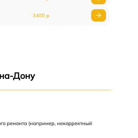
3400 р
3500 р
3900 р
3800 р
-на-Дону
3300 р
2300 р
2200 р
ого ремонта (например, некорректный
2500 р