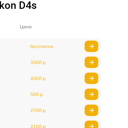
kon D4s
Цена
бесплатно
3300 р
4300 р
500 р
2700 р
2100 р