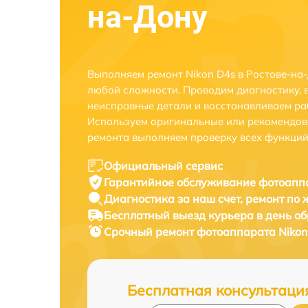
на-Дону
Выполняем ремонт Nikon D4s в Ростове-на
любой сложности. Проводим диагностику, 
неисправные детали и восстанавливаем ра
Используем оригинальные или рекомендов
ремонта выполняем проверку всех функций
Официальный сервис
Гарантийное обслуживание
фотоаппа
Диагностика за наш счет,
ремонт по
Бесплатный выезд курьера
в день о
Срочный ремонт
фотоаппарата Nikon
Бесплатная консультаци