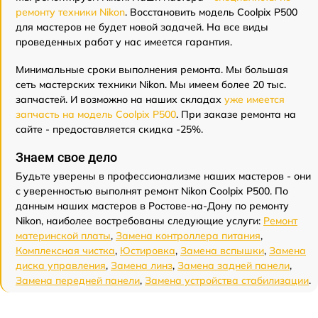
ремонту техники Nikon
. Восстановить модель Coolpix P500
для мастеров не будет новой задачей. На все виды
проведенных работ у нас имеется гарантия.
Минимальные сроки выполнения ремонта. Мы большая
сеть мастерских техники Nikon. Мы имеем более 20 тыс.
запчастей. И возможно на наших складах
уже имеется
запчасть на модель Coolpix P500
. При заказе ремонта на
сайте - предоставляется скидка -25%.
Знаем свое дело
Будьте уверены в профессионализме наших мастеров - они
с уверенностью выполнят ремонт Nikon Coolpix P500. По
данным наших мастеров в Ростове-на-Дону по ремонту
Nikon, наиболее востребованы следующие услуги:
Ремонт
материнской платы
,
Замена контроллера питания
,
Комплексная чистка
,
Юстировка
,
Замена вспышки
,
Замена
диска управления
,
Замена линз
,
Замена задней панели
,
Замена передней панели
,
Замена устройства стабилизации
.