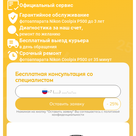
Официальный сервис
Гарантийное обслуживание
фотоаппарата Nikon Coolpix P500 до 3 лет
Диагностика за наш счет,
ремонт по желанию
Бесплатный выезд курьера
в день обращения
Срочный ремонт
фотоаппарата Nikon Coolpix P500 от 35 минут
Бесплатная консультация со
специалистом
Оставить заявку
Нажимая на кнопку "Оставить заявку" Вы соглашаетесь c
политикой
конфиденциальности