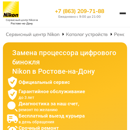
+7 (863) 209-71-88
Ежедневно с 9:00 до 21:00
Сервисный центр Nikon
в
Ростове-на-Дону
Сервисный центр Nikon
Каталог устройств
Ремон
Замена процессора цифрового
бинокля
Nikon в Ростове-на-Дону
Официальный сервис
Гарантийное обслуживание
до 3 лет
Диагностика за наш счет,
ремонт по желанию
Бесплатный выезд курьера
в день обращения
Срочный ремонт