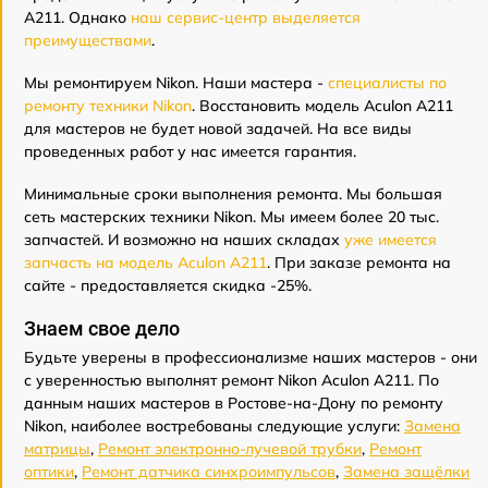
A211. Однако
наш сервис-центр выделяется
преимуществами
.
Мы ремонтируем Nikon. Наши мастера -
специалисты по
ремонту техники Nikon
. Восстановить модель Aculon A211
для мастеров не будет новой задачей. На все виды
проведенных работ у нас имеется гарантия.
Минимальные сроки выполнения ремонта. Мы большая
сеть мастерских техники Nikon. Мы имеем более 20 тыс.
запчастей. И возможно на наших складах
уже имеется
запчасть на модель Aculon A211
. При заказе ремонта на
сайте - предоставляется скидка -25%.
Знаем свое дело
Будьте уверены в профессионализме наших мастеров - они
с уверенностью выполнят ремонт Nikon Aculon A211. По
данным наших мастеров в Ростове-на-Дону по ремонту
Nikon, наиболее востребованы следующие услуги:
Замена
матрицы
,
Ремонт электронно-лучевой трубки
,
Ремонт
оптики
,
Ремонт датчика синхроимпульсов
,
Замена защёлки