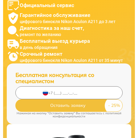
Официальный сервис
Гарантийное обслуживание
цифрового бинокля Nikon Aculon A211 до 3 лет
Диагностика за наш счет,
ремонт по желанию
Бесплатный выезд курьера
в день обращения
Срочный ремонт
цифрового бинокля Nikon Aculon A211 от 35 минут
Бесплатная консультация со
специалистом
Оставить заявку
Нажимая на кнопку "Оставить заявку" Вы соглашаетесь c
политикой
конфиденциальности