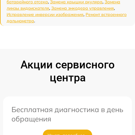
батарейного отсека
,
Замена крышки окуляра
,
Замена
линзы видоискателя
,
Замена энкодера управления
,
Исправление инверсии изображения
,
Ремонт встроенного
дальнометра
.
Акции сервисного
центра
Бесплатная диагностика в день
обращения